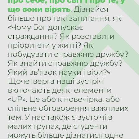
про себе, про світ і про те, у
що вони вірять
. Дізнайся
більше про такі запитання, як:
«Чому Бог допускає
страждання? Як розставити
пріоритети у житті? Як
побудувати справжню дружбу?
Як знайти справжню дружбу?
Який зв’язок науки і віри?»
Щочетверга наші зустрічі
включають деякі елементи
«UP». Це або кіновечірка, або
спільне обговорення важливих
тем. У нас також є зустрічі в
малих групах, де студенти
можуть більше дізнатися одне