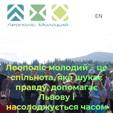
EN
Леополіс молодий – це
спільнота, яка шукає
правду, допомагає
Львову і
насолоджується часом