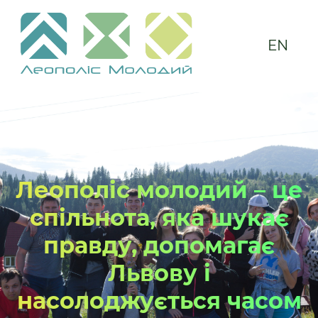
EN
Леополіс молодий – це
спільнота, яка шукає
правду, допомагає
Львову і
насолоджується часом