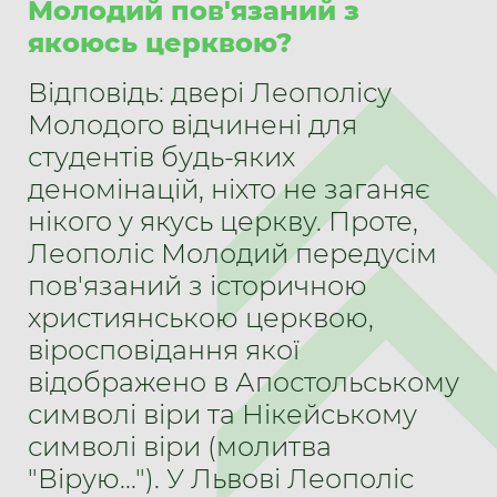
Молодий пов'язаний з
якоюсь церквою?
Відповідь: двері Леополісу
Молодого відчинені для
студентів будь-яких
деномінацій, ніхто не заганяє
нікого у якусь церкву. Проте,
Леополіс Молодий передусім
пов'язаний з історичною
християнською церквою,
віросповідання якої
відображено в Апостольському
символі віри та Нікейському
символі віри (молитва
"Вірую..."). У Львові Леополіс