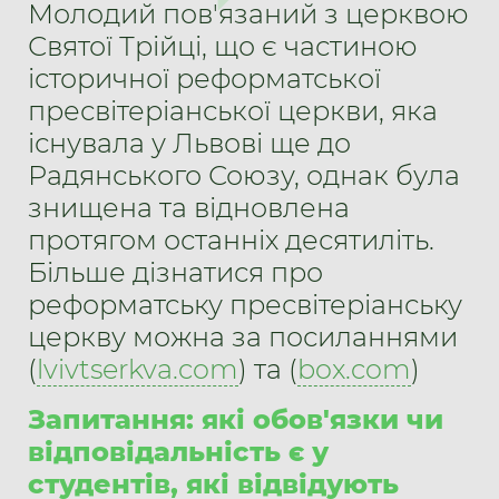
Молодий пов'язаний з церквою
Святої Трійці, що є частиною
історичної реформатської
пресвітеріанської церкви, яка
існувала у Львові ще до
Радянського Союзу, однак була
знищена та відновлена
протягом останніх десятиліть.
Більше дізнатися про
реформатську пресвітеріанську
церкву можна за посиланнями
(
lvivtserkva.com
) та (
box.com
)
Запитання: які обов'язки чи
відповідальність є у
студентів, які відвідують